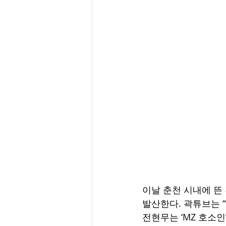
이날 춘천 시내에 뜬
발산한다. 곽튜브는 “
전현무는 ‘MZ 호소인