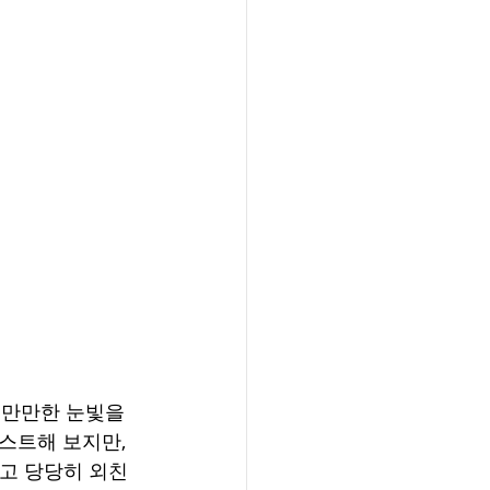
신만만한 눈빛을 
테스트해 보지만, 
라고 당당히 외친