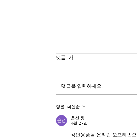
댓글 1개
댓글을 입력하세요.
성인용품 가게 만 18세 출입 가
정렬:
최신순
능?
은선 정
4월 27일
성인용품을 온라인 오프라인으로