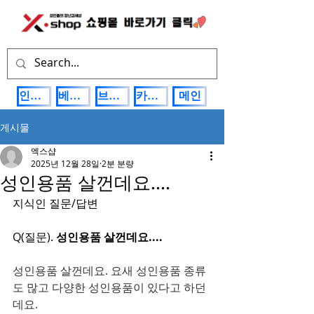
인기상품
베스트제품
브랜드관
카테고리
메인
게시물
엑스샵
2025년 12월 28일
2분 분량
성인용품 살껀데요....
지식인 질문/답변
Q(질문). 
성인용품 살껀데요....
성인용품 살껀데요. 요새 성인용품 종류
도 많고 다양한 성인용품이 있다고 하던
데요. 