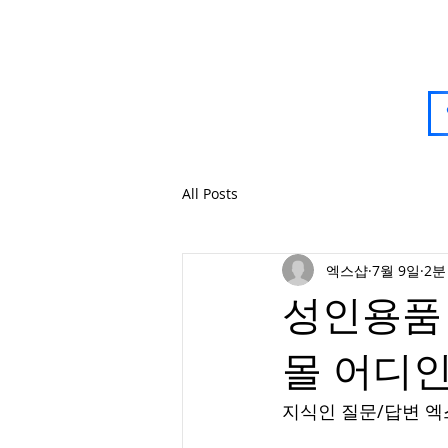
All Posts
엑스샵
7월 9일
2분
성인용품 
몰 어디인
지식인 질문/답변 엑