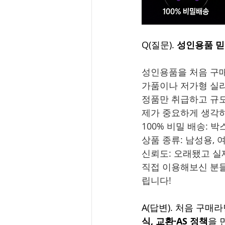
Q(질문). 
성인용품 믿
성인용품을 처음 구매
가품이나 저가형 실리
정품만 취급하고 규모
제가 중요하게 생각하
100% 비밀 배송: 
상품 종류: 남성용, 여
신뢰도: 오래됐고 실
직접 이용해보신 분들
립니다!
A(답변). 처음 구
식, 교환·AS 정책
을 