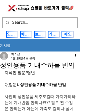
인기상품
베스트제품
브랜드관
카테고리
메인
게시물
엑스샵
1월 29일
1분 분량
성인용품 기내수하물 반입
지식인 질문/답변
Q(질문). 
성인용품 기내수하물 반입
사진의 성인용품 제주도갈때 가져가려하
는데 기내반입 안되나요?? 철로 된 수갑
은 안되는거 아는데 가죽도 걸리나 싶네