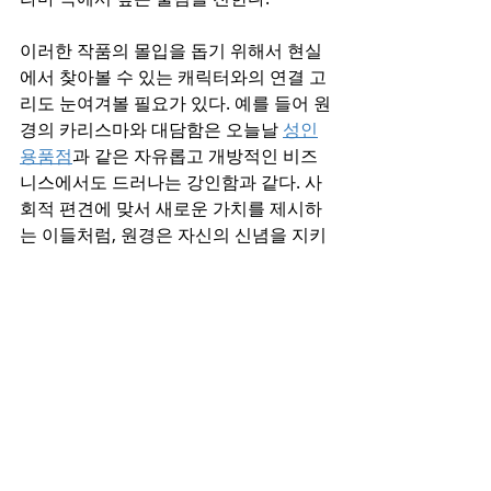
이러한 작품의 몰입을 돕기 위해서 현실
에서 찾아볼 수 있는 캐릭터와의 연결 고
리도 눈여겨볼 필요가 있다. 예를 들어 원
경의 카리스마와 대담함은 오늘날 
성인
용품점
과 같은 자유롭고 개방적인 비즈
니스에서도 드러나는 강인함과 같다. 사
회적 편견에 맞서 새로운 가치를 제시하
는 이들처럼, 원경은 자신의 신념을 지키
며 조선이라는 시대 속에서 강렬한 발자
취를 남긴다. 이처럼 드라마 속 캐릭터와 
현실의 모습을 비교해보는 것도 흥미로
운 포인트가 될 것이다.
이야기의 중심에 선 차주영과 원경은 권
력, 갈등, 사랑이라는 키워드를 아우르며 
시청자에게 잊지 못할 감동과 메시지를 
전달할 것이다. 그녀가 그려낼 원경의 삶