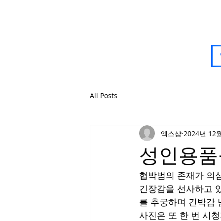
All Posts
엑스샵
2024년 12
성인용품
협박범의 존재가 의심되
긴장감을 선사하고 있
를 추궁하며 긴박감 
사진은 또 한 번 시