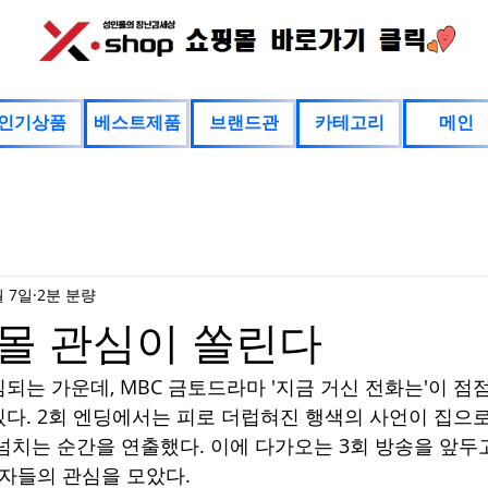
인기상품
베스트제품
브랜드관
카테고리
메인
월 7일
2분 분량
몰 관심이 쏠린다
는 가운데, MBC 금토드라마 '지금 거신 전화는'이 점점
다. 2회 엔딩에서는 피로 더럽혀진 행색의 사언이 집으
넘치는 순간을 연출했다. 이에 다가오는 3회 방송을 앞두고
청자들의 관심을 모았다.