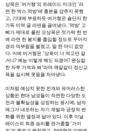
상욱은 '버거형'의 트레이드 마크인 '라
면 한 박스 먹방'에 흥분을 감추지 못했
고, 기대에 부응하듯 버거형은 솥단지 한
가득 미역 굴 라면을 끓여냈다. '먹방' 고
삐가 제대로 풀린 오상욱은 젓가락 한 번
에 라면 한 봉지를 흡입할 정도로 무아지
경의 먹부림을 펼쳤고, 말 한 마디 없었
다. 이에 버거형은 "상욱이 너 먹고만 갈 
거니? 예능 이렇게 해도 되겠어? 펜싱칼 
한 자루 가져와 봐"라며 깨알같이 정신교
육을 실시해 웃음을 자아냈다.
이처럼 예상치 못한 전개와 유머러스한 
상황은 현대 남성들이 직면한 다양한 도
전과 불확실성을 상징하는 동시에, 남자
에그가 내포하는 자기 계발과 긍정적 변
화를 위한 열정과 닮아 있다. 이후 이날 
레이스의 최종 승리를 판가름할 '가이
즈'의 퀴즈가 펼쳐졌고, 차태현은 이번에