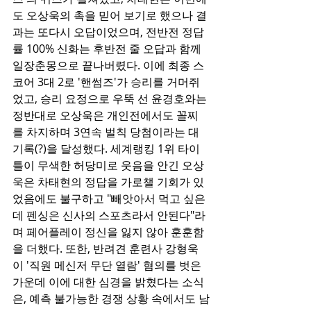
도 오상욱의 촉을 믿어 보기로 했으나 결
과는 또다시 오답이었으며, 전반전 정답
률 100% 신화는 후반전 줄 오답과 함께 
일장춘몽으로 끝나버렸다. 이에 최종 스
코어 3대 2로 '핸썸즈'가 승리를 거머쥐
었고, 승리 요정으로 우뚝 선 윤경호와는 
정반대로 오상욱은 개인전에서도 꼴찌
를 차지하며 3연속 벌칙 당첨이라는 대
기록(?)을 달성했다. 세계랭킹 1위 타이
틀이 무색한 허당미로 웃음을 안긴 오상
욱은 차태현의 정답을 가로챌 기회가 있
었음에도 불구하고 "빼앗아서 먹고 싶은
데 펜싱은 신사의 스포츠라서 안된다"라
며 페어플레이 정신을 잃지 않아 훈훈함
을 더했다. 또한, 반려견 훈련사 강형욱
이 '직원 메신저 무단 열람' 혐의를 벗은 
가운데 이에 대한 심경을 밝혔다는 소식
은, 예측 불가능한 경쟁 상황 속에서도 남