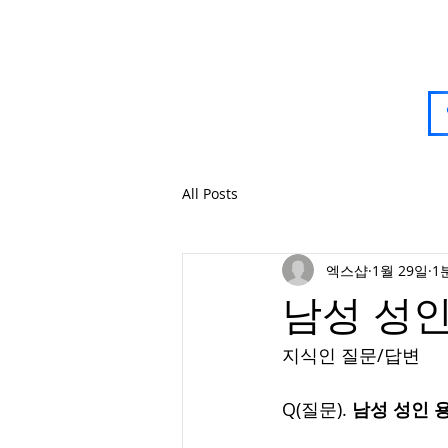
All Posts
엑스샵
1월 29일
1
남성 성인
지식인 질문/답변
Q(질문). 
남성 성인 